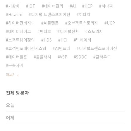
가상화
IOT
데이터관리
AI
HCP
히다찌
Hitachi
디지털 트랜스포메이션
히타치
하이퍼컨버지드
AI플랫폼
오브젝트스토리지
UCP
데이터레이크
펜타호
디지털전환
스토리지
소프트웨어정의
HDS
HCI
빅데이터
효성인포메이션시스템
AI인프라
디지털트랜스포메이션
데이터활용
올플래시
VSP
SDDC
클라우드
구축사례
더보기
전체 방문자
오늘
어제