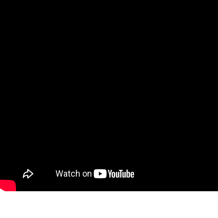
루션의 기능과 특장점을 살펴본다.
에 어려움을 겪고 있다. 이에 따라 소
Solution 1. 올인원 가상화 어플라이
프트웨어 정의 스토리지(SDS,
언스 ‘UCP HV’ UCP 시리즈에 새..
Software-defined Storage)는 하
이브리드 클라우드의 복잡성을 단
순..