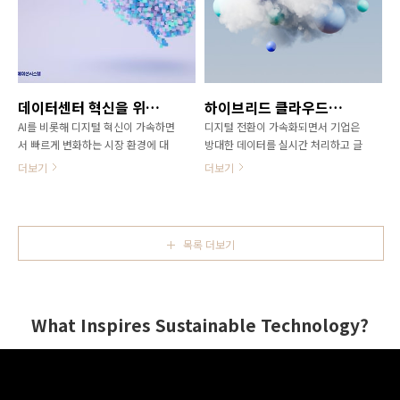
운영 방식까지 전반적인 변화가 필요
활용함에 따라 패턴과 속도가 상상을
하며, 이 과정에서 많은 기업이 예상
뛰어넘을 정도로 다양하고 치밀하며
보다 큰 기술적 장벽을 경험하고 있
빠르다는 점이다. 파일 암호화, 접근
다. 그렇다면 이러한 현실적인 한계
권한 확장, 복구 체계 교란이 거의 동
를 넘어 기업들은 어떻게 AX(AI 전환)
시에 진행돼 보안팀이 이상을 탐지했
를 실제 성과로 연결할 수 있을까? 도
을 때는 이미 주요 공유 폴더와 백업
데이터센터 혁신을 위한 간편한 선택법
하이브리드 클라우드의 전략적 선택
전의 2026년, AX의 기로에 선 기업
까지 훼손된 경우가 많다.특히 대규
AI를 비롯해 디지털 혁신이 가속하면
디지털 전환이 가속화되면서 기업은
을 위해 HS효성인포메이션시스템이
모 네트워크 연결 스토리지(NAS)처
서 빠르게 변화하는 시장 환경에 대
방대한 데이터를 실시간 처리하고 글
제시하는 전략과 ..
럼 네트워크를 통해 파일이 집중적으
응하기 위해서는 민첩하고 유연한 인
로벌 고객 및 파트너에게 안정적 서
로 저장..
더보기
더보기
프라 구축이 필수다. IT 인프라의 유
비스를 제공해야 한다. 그러나 데이
연성과 효율성을 높이는 솔루션으로
터는 온프레미스, 퍼블릭 클라우드,
는 모든 인프라가 소프트웨어 기반으
프라이빗 클라우드 등 다양한 환경에
로 운영되는 SDDC가 대세다. 기업의
분산돼 있으며, 복구 과정은 복잡하
목록 더보기
데이터센터 현대화를 위해 다양한
고 비용은 꾸준히 증가하고 있다. 하
SDDC 솔루션을 제공해 온 HS효성인
이브리드 클라우드는 유연성을 제공
포메이션시스템은 최근 올인원 가상
하는 동시에 운영 복잡성 문제를 안
화 어플라이언스 ‘UCP(Unified
겨준다. 클라우드 별로 기술, 가격 구
What Inspires Sustainable Technology?
Compute Platform) HV’와 실용적
조, 관리 요건이 달라 통합 관리가 쉽
인 클라우드 인프라 솔루션 ‘UCP
지 않다. 애플리케이션 성능과 규제
CA’, AI 어플라이언스 ‘UCP AI’ 등 3
준수를 안정적으로 유지하는 것은 필
종을 잇달아 출시하며 시장 공략에
수지만 여전히 많은 IT 및 보안 리더
박차를 가하고 있다. 새로운 UCP 솔
들이 제한된 가시성으로 리스크 관리