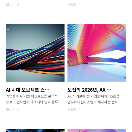
급력을 불러올 수 있다. IT 시스템의
과 방안 그 마지막 시간! 이번 주제는
더보기
더보기
블랙스완 시대에 살고 있다고 해도
데이터 관리를 위한 통합 전략이다.
과언이 아니다. 따라서 많은 기업은
Solution 3. 데이터 관리를 위한 통
시스템 장애로 인한 부작용을 최소화
합 전략, VSP One AI 시대에 데이터
하기 위해 데이터 손실을 줄이고 서
는 기업의 가장 중요한 자산이다. 그
비스를 신속히 복구하는 비즈니스 연
러나 온프레미스·하이브리드·멀티
속성 확보에 집중해야 한다.
클라우드 등 다양한 위치에 데이터가
RPO·RTO 기반 복구 목표 수립해야
분산 저장되며, 데이터 운영과 관리
HS효성인포메이션시스템은 비즈니
복잡성을 증가시키고 있다. 이러한
스 연속성을 확보하기 위한 핵심 요
문제를 해결하기 위해 HS효성인포메
소로 복구 목표 설정, 이중화 설계, 데
이션시스템은 ‘VSP One’을 제안한
이터 보호 전략, 자동화 체계를 제시
다. VSP One은 서로 다른 데이터 플
한다. 모든 업무를 동일한 수준으로
랫폼을 하나의 데이터 관리 인프라로
보호하기보다 업무 중요도에 따라 복
통합하고, 개별적으로 운영하던 관리
구시점목표(RPO)와 복구시간목표
소프트웨어를 하나의 데이터 관리 소
AI 시대 오브젝트 스토리지의 기준이 되다
도전의 2026년, AX 선택의 기로 (2)
(RTO)를 설정하고, 이에 맞는 재해복
프트웨어 패밀리로 묶어 애플리케이
기업들이 AI 기반 워크로드를 본격적
AX의 기로에 선 기업을 위해 HS효성
구 수준을 결정해야 하기 때문이다.
션 실행과 데이터 활용 효율을 높이
으로 도입하면서 데이터의 양과 종류
인포메이션시스템이 제시하는 전략
RPO는 장애 발생 시 어느 시점의 데
는 통합 플랫폼이다. V..
가 폭발적으로 늘어나고 있다. 그 중
과 방안 그 두 번째 시간! 이번 주제는
이..
더보기
더보기
에서도 형태가 다양한 비정형 데이터
AI 서비스를 안정적으로 운영할 수 있
의 증가세는 특히 가파르다. 방대한
는 프라이빗 클라우드 솔루션이다.
데이터를 어떻게 저장하고 활용할 것
Solution 2. AI가 이끄는 비즈니스
인가에 대한 고민 속에서, 해법으로
혁신, AX 다수의 기업이 AI 도입 초기