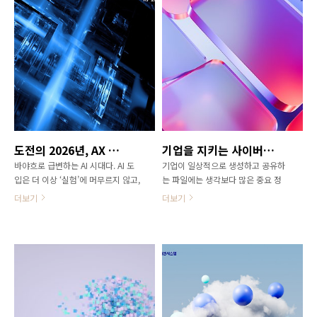
오브젝트 스토리지가 주목받고 있다.
단계에 있거나 도입을 준비하고 있으
그동안 오브젝트 스토리지는 ‘저비용
며, 이를 통해 생산성 향상과 비용 절
대용량 아카이브’라는 인식이 강했
감 등 실질적인 비즈니스 성과를 점
다. 그러나 최근에는 데이터 레이크
진적으로 확보하고 있다. 기업 경쟁
하우스, 대규모 분석, AI 학습 환경까
력을 좌우하는 핵심 전략으로 자리
지 아우르는 핵심 데이터 플랫폼으로
잡은 AX(AI 전환)가 특히 주목받는 이
빠르게 진화하고 있다. 특히 AI와 머
유는 크게 세 가지다. 첫째, AI 도입의
신러닝(ML)이 확산되면서 스토리지
확산이다. 글로벌 기업의 약 78%가
는 단순히 데이터를 담는 공간을 넘
이미 AI를 도입했으며, 국내에서도
어, 높은 처리량과 저지연 성능을 통
40%에 가까운 기업이 AI를 활용하고
도전의 2026년, AX 선택의 기로 (1)
기업을 지키는 사이버 복원력의 기준
해 GPU 활용도와 학습 효율을 높이
있다. 둘째, 검증된 성과다. AI를 도입
바야흐로 급변하는 AI 시대다. AI 도
기업이 일상적으로 생성하고 공유하
는 역할까지 요구 받고 있다. 여기에
한 기업들은 평균적으로 30% ..
입은 더 이상 ‘실험’에 머무르지 않고,
는 파일에는 생각보다 많은 중요 정
사이버 공격 위협이 증가하면서 데이
실제 비즈니스 성과를 만들어내는
보가 담겨 있다. 스프레드시트, 업무
터 ..
더보기
더보기
‘실전’ 단계로 접어들었다. 특히 올해
문서, 이미지, 로그, 백업 등으로 구성
는 투입한 자원 대비 생산성을 얼마
된 비정형 데이터는 전체 기업 데이
나 높였는지, 그리고 AI를 통해 업무
터의 대다수를 차지하며, 랜섬웨어
프로세스를 어떻게 혁신했는지가 기
공격자들이 가장 먼저 노리는 대상이
업 경쟁력을 가르는 핵심 기준이 될
기도 하다. 공격자는 이들 파일을 암
전망이다. 하지만 AI 전환은 단순히
호화해 업무를 마비시키고 복구를 어
기술을 도입한다고 해서 완성되는 일
렵게 만들어 금전적 이득을 얻는다.
이 아니다. 데이터 환경, 인프라 구조,
문제는 해커가 랜섬웨어 공격에 AI를