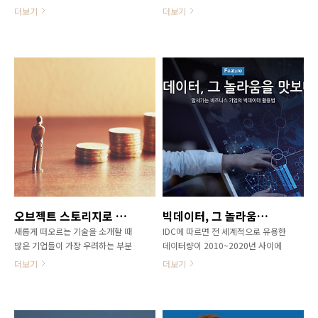
생한 한 해였다. 가장 큰 변화는 스토
공적인 디지털 트랜스포메이션을 위
더보기
더보기
리지 벤더의 지각변동을 꼽을 수 있
해 필요한 요소들은 무엇일까요?
다. 델의 EMC 인수와 HP의 엔터프라
Forbes와 HDS의 연구 결과를 통해
이즈 사업부문 분사, 관련 사업 매각
확인해보세요!
및 합작법인 설립 등이 그것이다. 플
래시 스토리지 시장은 2016년 폭발
적인 성장세를 나타냈지만, 올플래시
스토리지 전문 벤더들은 완벽한 인프
라 솔루션 포트폴리오를 갖추지 못해
고군분투했다. 현재 14TB 플래시 모
듈의 비트당 총소유비용(5년 기준)은
하드디스크보다 낮은 수준이다.
FC(Fibre Channel) 벤더 수도 줄었
다. 브로케이드가 에뮬렉스를 인수하
면서 FC 벤더는 이제 HDS(Hitachi
오브젝트 스토리지로 비즈니스 가치를 높이는 방법 25가지
빅데이터, 그 놀라움을 맛보다
Data Systems, 이하 HDS)와 시스
새롭게 떠오르는 기술을 소개할 때
IDC에 따르면 전 세계적으로 유용한
코, 2개사만 남게 됐다. 스토리지 미
많은 기업들이 가장 우려하는 부분
데이터량이 2010~2020년 사이에
디어 ..
중 하나는 컨텐츠와 데이터 관리에
20배 이상 증가하고, 기업 관련 데이
더보기
더보기
대한 것이다. 특히 내부에서 어떤 컨
터의 77%는 2015년 현재 비정형화
텐츠를 보유하고 있고 이를 비즈니스
된 상태로 남아있다고 한다. 데이터
에 어떻게 활용해야 하는지 알지 못
가 급증하고 데이터 종류가 많아지면
하는 기업들은 더욱 그러하다. 데이
서 기존의 관계형 DB와 데이터 웨어