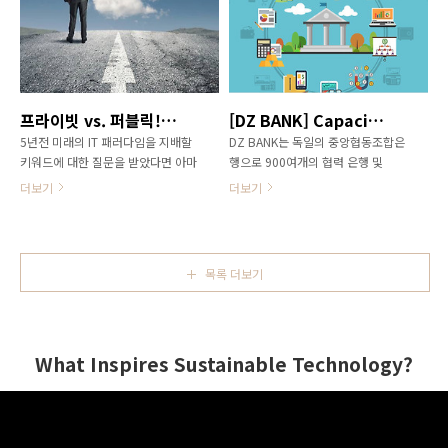
점 전통적인 데이터 분석 환경과 빅
데이터 분석 환경에는 큰 차이가 있
다. 전통적 데이터 분석 환경에서는
과거 현상을 기반으로‘ 어떤 일이 있
었는가’ 또는‘ 무엇이 문제였는가’ 등
에 대한 원인 규명에 초점을 두었으
프라이빗 vs. 퍼블릭! 전통적인 IT를 변화시킬 진정한 클라우드란?
[DZ BANK] Capacity On-Demand 솔루션으로 유연하고 명확한 과금모델을 구축하다
며, 대부분 정형화된 데이터를 상용
5년전 미래의 IT 패러다임을 지배할
DZ BANK는 독일의 중앙협동조합은
소프트웨어에 의존해 분석했다. 하지
키워드에 대한 질문을 받았다면 아마
행으로 900여개의 협력 은행 및
만 빅데이터 분석 환경으로 넘어오면
도 대부분 “클라우드”라고 답했을 것
12,000여개의 지점을 운영하고 있
서 ..
더보기
더보기
입니다. 전문가나 애널리스트가 아니
는 자산 규모 4위의 대형 은행이다.
더라도, 많은 사람들이 IT 자원이 공
DZ BANK는 데이터 폭증과 지속적인
급되는 방식에 많은 변화가 일어날
관리 비용 증가를 해결하기 위해 단
것이며, 전통적인 IT로는 불가능했던
순 기술 이상의 종합적인 전략을 필
목록 더보기
결과들을 얻을 수 있을 것이라고 전
요로 했다. CAPEX가 아닌 OPEX 기
망했습니다. 클라우드는 실제로 파괴
반의 유연하고 명확한 과금모델을 구
적인 잠재력을 가지고 있습니다. 많
축하고자 목표한 DZ BANK는
은 기업에서 전통적인 IT로는 해결할
Hitachi와의 협력을 통해 capacity-
What Inspires Sustainable Technology?
수 없었던 많은 고민들에 대한 해답
on-demand 방식의 솔루션을 개발
이 클라우드에 담겨있기 때문입니다.
하여 데이터 관리 및 제어 편의성을
하지만 클라우드가 만병통치약이 될
높이고자 계획했다. DZ BANK 그룹
수 있을까요? 전통적인 IT의 한계를
에는 Bausparkasse Schwäbisch
극복하기 위한 전략의 핵심은 무엇일
Hall, DG HYP, DZ PRIVATBANK,