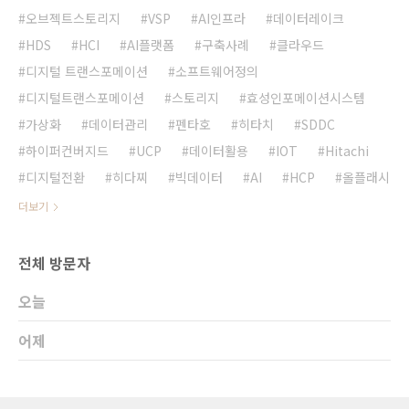
오브젝트스토리지
VSP
AI인프라
데이터레이크
HDS
HCI
AI플랫폼
구축사례
클라우드
디지털 트랜스포메이션
소프트웨어정의
디지털트랜스포메이션
스토리지
효성인포메이션시스템
가상화
데이터관리
펜타호
히타치
SDDC
하이퍼컨버지드
UCP
데이터활용
IOT
Hitachi
디지털전환
히다찌
빅데이터
AI
HCP
올플래시
더보기
전체 방문자
오늘
어제