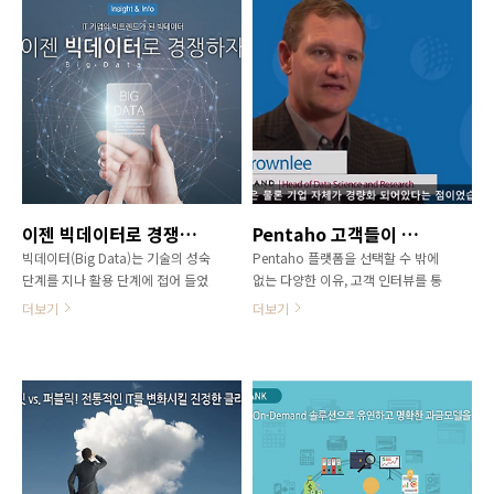
터의 활용은 디지털 트랜스포메이션
하우스 기술만으로는 해결되지 않는
을 향한 가장 기본적인 단계라고 할
정보들을 확보하기 위해 하둡
수 있다. 업계 최초이자 유일하게 컨
(Hadoop), NoSQL 등 다른 툴로 전
텐츠 인텔리전스 기능을 갖춘 오브젝
환하는 기업도 늘어나고 있다. 관련
트 스토리지 연관 솔루션 “Hitachi
연구보고서들은 빅데이터를 통한 새
Content Intelligence(이하 HCI)”가
로운 기회가 현실이 되고 있지만 기
출시된 배경도 바로 여기에 있다.
업들은 그에 앞서 2개의 커다란 문제
HCI는 HDS(Hitachi Data Systems)
를 해결해야 한다고 지적한다.‘ 어떤
의 Hitachi Content
방식으로 빅데이터에서 가치를 이끌
Platform(HCP) 포트폴리오 중에서
어낼 것인가’,‘ 빅데이터 전략은 어떻
이젠 빅데이터로 경쟁하자
Pentaho 고객들이 말하는 Pentaho의 장점
전략적인 데이터 관리 역량 향상을
게 수립할 것인가’가 그것이다. 이 두
빅데이터(Big Data)는 기술의 성숙
Pentaho 플랫폼을 선택할 수 밖에
위한 솔루션이라 할 수 있겠다. HCP
가지 문제를 해결하기 위해서는 현재
단계를 지나 활용 단계에 접어 들었
없는 다양한 이유, 고객 인터뷰를 통
는 ..
빅데이터를 통해 기업이 성과를 얻..
다. IT 기업의 핵심 운영 시스템으로
해 직접 확인해보세요!
더보기
더보기
확산 중이며 기술적인 측면에서도 플
랫폼의 성능과 기능이 나날이 향상되
고 있다. 정부는 빅데이터를 신성장
동력으로 규정하고 다양한 업종에서
성공 사례를 만들고 있는 중이다. 현
실 사회로 성큼 다가선 현재의 빅데
이터 트렌드를 통해 기업 IT의 적용
시점을 유추해 보자. 비즈니스적 관