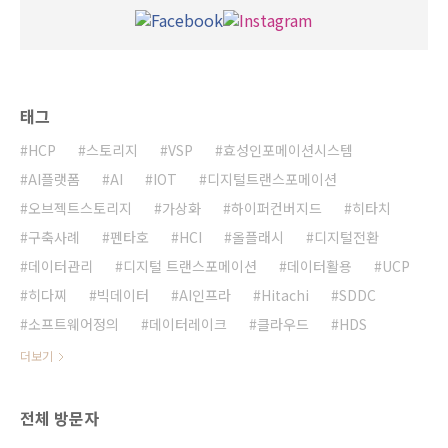
태그
HCP
스토리지
VSP
효성인포메이션시스템
AI플랫폼
AI
IOT
디지털트랜스포메이션
오브젝트스토리지
가상화
하이퍼컨버지드
히타치
구축사례
펜타호
HCI
올플래시
디지털전환
데이터관리
디지털 트랜스포메이션
데이터활용
UCP
히다찌
빅데이터
AI인프라
Hitachi
SDDC
소프트웨어정의
데이터레이크
클라우드
HDS
더보기
전체 방문자