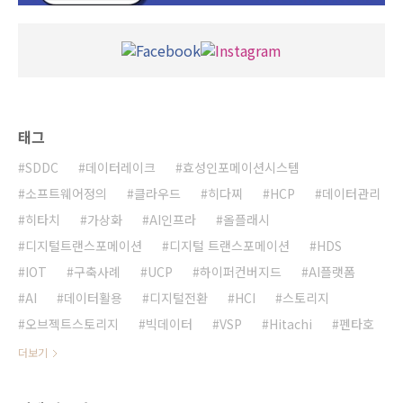
태그
SDDC
데이터레이크
효성인포메이션시스템
소프트웨어정의
클라우드
히다찌
HCP
데이터관리
히타치
가상화
AI인프라
올플래시
디지털트랜스포메이션
디지털 트랜스포메이션
HDS
IOT
구축사례
UCP
하이퍼컨버지드
AI플랫폼
AI
데이터활용
디지털전환
HCI
스토리지
오브젝트스토리지
빅데이터
VSP
Hitachi
펜타호
더보기