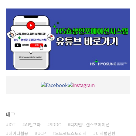
태그
IOT
AI인프라
SDDC
디지털트랜스포메이션
데이터활용
UCP
오브젝트스토리지
디지털전환