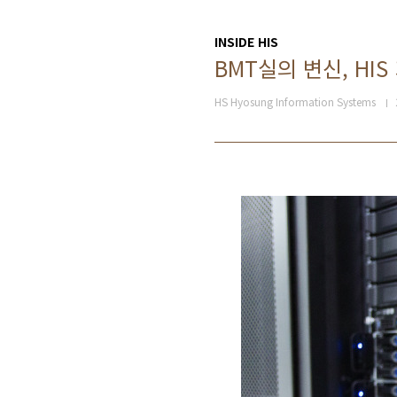
INSIDE HIS
BMT실의 변신, H
HS Hyosung Information Systems