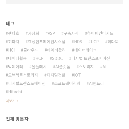
태그
펜타호
가상화
VSP
구축사례
하이퍼컨버지드
히타치
효성인포메이션시스템
HDS
UCP
히다찌
HCI
클라우드
데이터관리
데이터레이크
데이터활용
HCP
SDDC
디지털 트랜스포메이션
빅데이터
올플래시
AI플랫폼
스토리지
AI
오브젝트스토리지
디지털전환
IOT
디지털트랜스포메이션
소프트웨어정의
AI인프라
Hitachi
더보기
전체 방문자