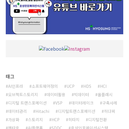
태그
AI인프라
소프트웨어정의
UCP
HDS
HCI
오브젝트스토리지
데이터활용
빅데이터
올플래시
디지털 트랜스포메이션
VSP
데이터레이크
구축사례
데이터관리
Hitachi
디지털트랜스포메이션
히다찌
가상화
스토리지
HCP
히타치
디지털전환
펜타호
AI플랫폼
SDDC
효성인포메이션시스템