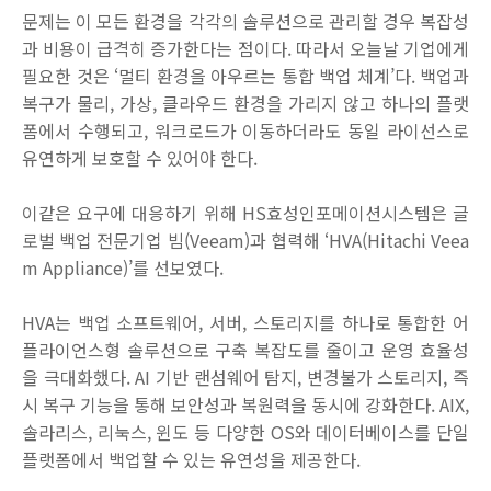
문제는 이 모든 환경을 각각의
솔루션으로
관리할 경우 복잡성
과 비용이 급격히 증가한다는 점이다
.
따라서 오늘날 기업에게
필요한 것은 ‘멀티 환경을 아우르는 통합 백업 체계’다
.
백업과
복구가 물리
,
가상
,
클라우드 환경을 가리지 않고 하나의 플랫
폼에서 수행되고
,
워크로드가 이동하더라도 동일 라이선스로
유연하게 보호할 수 있어야 한다
.
이같은 요구에 대응하기 위해
HS
효성인포메이션시스템은 글
로벌 백업 전문기업 빔
(Veeam)
과 협력해 ‘
HVA(Hitachi Veea
m Appliance)
’를 선보였다
.
HVA
는 백업 소프트웨어
,
서버
,
스토리지를 하나로 통합한 어
플라이언스형
솔루션으로
구축 복잡도를 줄이고 운영 효율성
을 극대화했다
. AI
기반 랜섬웨어 탐지
,
변경불가 스토리지
,
즉
시 복구 기능을 통해 보안성과 복원력을 동시에 강화한다
. AIX,
솔라리스
,
리눅스
,
윈도 등 다양한
OS
와 데이터베이스를 단일
플랫폼에서 백업할 수 있는 유연성을 제공한다
.