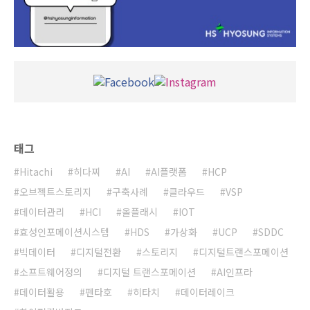
태그
Hitachi
히다찌
AI
AI플랫폼
HCP
오브젝트스토리지
구축사례
클라우드
VSP
데이터관리
HCI
올플래시
IOT
효성인포메이션시스템
HDS
가상화
UCP
SDDC
빅데이터
디지털전환
스토리지
디지털트랜스포메이션
소프트웨어정의
디지털 트랜스포메이션
AI인프라
데이터활용
펜타호
히타치
데이터레이크