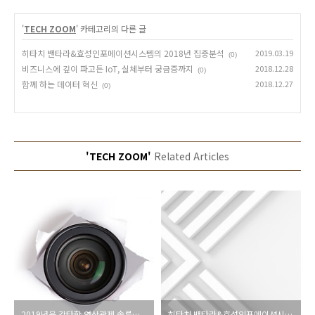
'
TECH ZOOM
' 카테고리의 다른 글
히타치 밴타라&효성인포메이션시스템의 2018년 집중분석
2019.03.19
(0)
비즈니스에 깊이 파고든 IoT, 실체부터 궁금증까지
2018.12.28
(0)
함께 하는 데이터 혁신
2018.12.27
(0)
'TECH ZOOM'
Related Articles
2019년을 강타할 영상관제 솔루션, HVMP
히타치 밴타라&효성인포메이션시스템의 2018년 집중분석