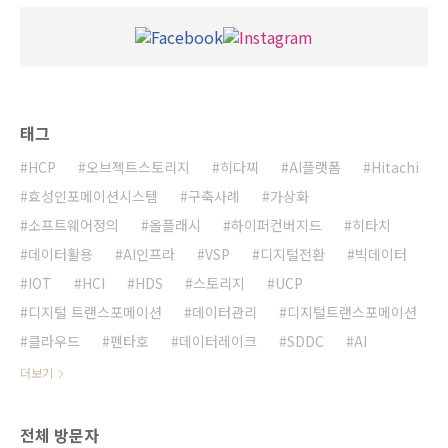
태그
HCP
오브젝트스토리지
히다찌
AI플랫폼
Hitachi
효성인포메이션시스템
구축사례
가상화
소프트웨어정의
올플래시
하이퍼컨버지드
히타치
데이터활용
AI인프라
VSP
디지털전환
빅데이터
IOT
HCI
HDS
스토리지
UCP
디지털 트랜스포메이션
데이터관리
디지털트랜스포메이션
클라우드
펜타호
데이터레이크
SDDC
AI
더보기
전체 방문자