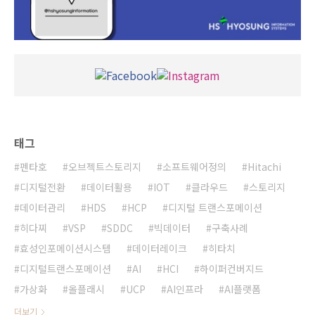
태그
펜타호
오브젝트스토리지
소프트웨어정의
Hitachi
디지털전환
데이터활용
IOT
클라우드
스토리지
데이터관리
HDS
HCP
디지털 트랜스포메이션
히다찌
VSP
SDDC
빅데이터
구축사례
효성인포메이션시스템
데이터레이크
히타치
디지털트랜스포메이션
AI
HCI
하이퍼컨버지드
가상화
올플래시
UCP
AI인프라
AI플랫폼
더보기