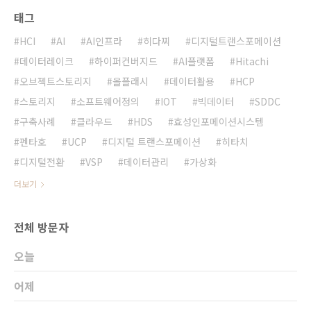
태그
HCI
AI
AI인프라
히다찌
디지털트랜스포메이션
데이터레이크
하이퍼컨버지드
AI플랫폼
Hitachi
오브젝트스토리지
올플래시
데이터활용
HCP
스토리지
소프트웨어정의
IOT
빅데이터
SDDC
구축사례
클라우드
HDS
효성인포메이션시스템
펜타호
UCP
디지털 트랜스포메이션
히타치
디지털전환
VSP
데이터관리
가상화
더보기
전체 방문자
오늘
어제