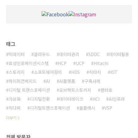
태그
빅데이터
클라우드
데이터관리
SDDC
데이터활용
효성인포메이션시스템
HCP
UCP
Hitachi
스토리지
소프트웨어정의
HDS
히타치
IOT
하이퍼컨버지드
AI
AI플랫폼
구축사례
디지털 트랜스포메이션
오브젝트스토리지
펜타호
가상화
디지털전환
데이터레이크
HCI
AI인프라
히다찌
디지털트랜스포메이션
올플래시
VSP
더보기
전체 방문자