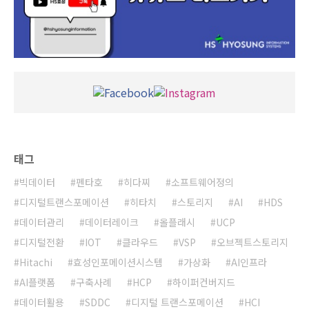
태그
빅데이터
펜타호
히다찌
소프트웨어정의
디지털트랜스포메이션
히타치
스토리지
AI
HDS
데이터관리
데이터레이크
올플래시
UCP
디지털전환
IOT
클라우드
VSP
오브젝트스토리지
Hitachi
효성인포메이션시스템
가상화
AI인프라
AI플랫폼
구축사례
HCP
하이퍼컨버지드
데이터활용
SDDC
디지털 트랜스포메이션
HCI