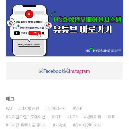
태그
AI
디지털전환
데이터관리
VSP
디지털트랜스포메이션
IOT
HDS
빅데이터
HCI
디지털 트랜스포메이션
가상화
하이퍼컨버지드