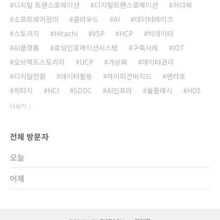
디지털 트랜스포메이션
디지털트랜스포메이션
히다찌
소프트웨어정의
클라우드
AI
데이터레이크
스토리지
Hitachi
VSP
HCP
빅데이터
AI플랫폼
효성인포메이션시스템
구축사례
IOT
오브젝트스토리지
UCP
가상화
데이터관리
디지털전환
데이터활용
하이퍼컨버지드
펜타호
히타치
HCI
SDDC
AI인프라
올플래시
HDS
더보기
전체 방문자
오늘
어제