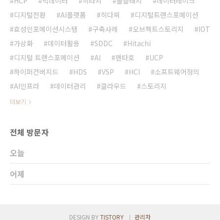
HCP
빅데이터
히타치
올플래시
데이터레이크
디지털전환
AI플랫폼
히다찌
디지털트랜스포메이션
효성인포메이션시스템
구축사례
오브젝트스토리지
IOT
가상화
데이터활용
SDDC
Hitachi
디지털 트랜스포메이션
AI
펜타호
UCP
하이퍼컨버지드
HDS
VSP
HCI
소프트웨어정의
AI인프라
데이터관리
클라우드
스토리지
더보기
전체 방문자
오늘
어제
DESIGN BY
TISTORY
관리자