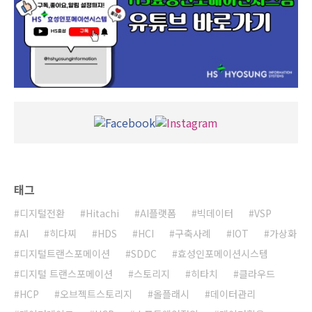
태그
디지털전환
Hitachi
AI플랫폼
빅데이터
VSP
AI
히다찌
HDS
HCI
구축사례
IOT
가상화
디지털트랜스포메이션
SDDC
효성인포메이션시스템
디지털 트랜스포메이션
스토리지
히타치
클라우드
HCP
오브젝트스토리지
올플래시
데이터관리