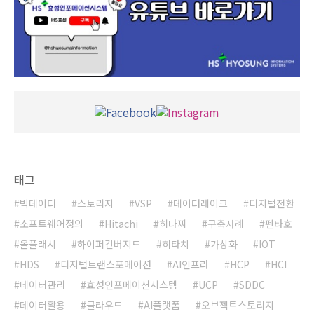
태그
빅데이터
스토리지
VSP
데이터레이크
디지털전환
소프트웨어정의
Hitachi
히다찌
구축사례
펜타호
올플래시
하이퍼컨버지드
히타치
가상화
IOT
HDS
디지털트랜스포메이션
AI인프라
HCP
HCI
데이터관리
효성인포메이션시스템
UCP
SDDC
데이터활용
클라우드
AI플랫폼
오브젝트스토리지